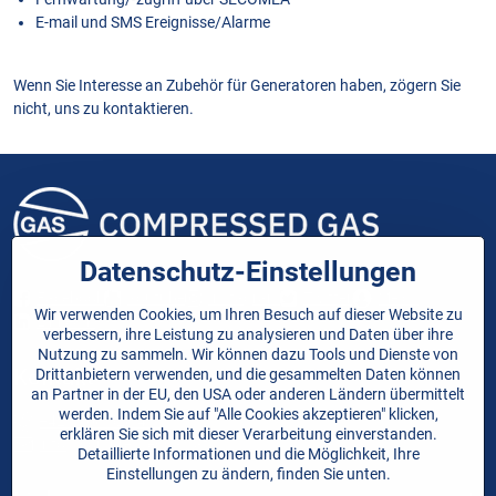
E-mail und SMS Ereignisse/Alarme
Wenn Sie Interesse an Zubehör für Generatoren haben, zögern Sie
nicht, uns zu kontaktieren.
Datenschutz-Einstellungen
Facebook
Youtube
Instagram
Twitter
Melds
Wir verwenden Cookies, um Ihren Besuch auf dieser Website zu
LinkedIn
verbessern, ihre Leistung zu analysieren und Daten über ihre
Nutzung zu sammeln. Wir können dazu Tools und Dienste von
Kontakt
Drittanbietern verwenden, und die gesammelten Daten können
an Partner in der EU, den USA oder anderen Ländern übermittelt
werden. Indem Sie auf "Alle Cookies akzeptieren" klicken,
+421 908 528 437
erklären Sie sich mit dieser Verarbeitung einverstanden.
info@compressedgas.at
Detaillierte Informationen und die Möglichkeit, Ihre
Einstellungen zu ändern, finden Sie unten.