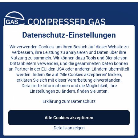
Datenschutz-Einstellungen
Facebook
Youtube
Instagram
Twitter
Melds
Wir verwenden Cookies, um Ihren Besuch auf dieser Website zu
LinkedIn
verbessern, ihre Leistung zu analysieren und Daten über ihre
Nutzung zu sammeln. Wir können dazu Tools und Dienste von
Kontakt
Drittanbietern verwenden, und die gesammelten Daten können
an Partner in der EU, den USA oder anderen Ländern übermittelt
werden. Indem Sie auf "Alle Cookies akzeptieren" klicken,
+421 908 528 437
erklären Sie sich mit dieser Verarbeitung einverstanden.
info@compressedgas.at
Detaillierte Informationen und die Möglichkeit, Ihre
Einstellungen zu ändern, finden Sie unten.
Links
Erklärung zum Datenschutz
Alle Cookies akzeptieren
©
2026
Urheberrecht
Datenschutz-Einstellungen
Erklärung zum Datenschutz
Details anzeigen
Website erstellt mit:
BiznisWeb.sk